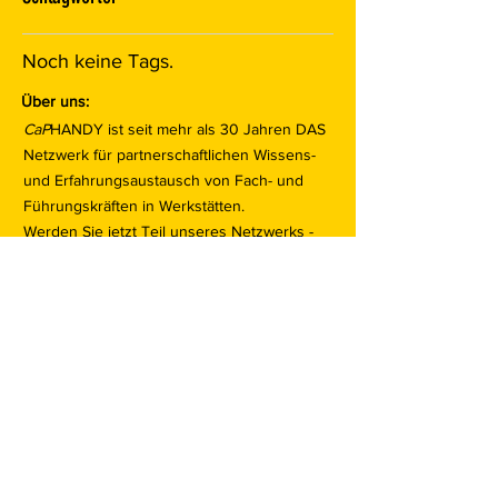
Noch keine Tags.
Über uns:
CaP
HANDY ist seit mehr als 30 Jahren DAS
Netzwerk für partnerschaftlichen Wissens-
und Erfahrungsaustausch von Fach- und
Führungskräften in Werkstätten.
Werden Sie jetzt Teil unseres Netzwerks -
und profitieren
Sie von konkurrenzlosen Vorteilen.
Mehr zur Mitgliedschaft
Datenschutz